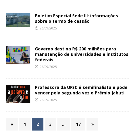
Boletim Especial Sede III: informações
sobre o termo de cessão
26/09/2025
Governo destina R$ 200 milhões para
manutenção de universidades e institutos
federais
26/09/2025
Professora da UFSC é semifinalista e pode
vencer pela segunda vez o Prêmio Jabuti
26/09/2025
«
1
2
3
…
17
»