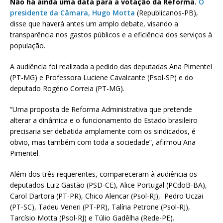
Não há ainda uma data para a votação da Reforma.
O
presidente da Câmara, Hugo Motta
(Republicanos-PB),
disse que haverá antes um amplo debate, visando a
transparência nos gastos públicos e a eficiência dos serviços à
população.
A audiência foi realizada a pedido das deputadas Ana Pimentel
(PT-MG) e Professora Luciene Cavalcante (Psol-SP) e do
deputado Rogério Correia (PT-MG).
“Uma proposta de Reforma Administrativa que pretende
alterar a dinâmica e o funcionamento do Estado brasileiro
precisaria ser debatida amplamente com os sindicados, é
obvio, mas também com toda a sociedade”, afirmou Ana
Pimentel.
Além dos três requerentes, compareceram à audiência os
deputados Luiz Gastão (PSD-CE), Alice Portugal (PCdoB-BA),
Carol Dartora (PT-PR), Chico Alencar (Psol-RJ), Pedro Uczai
(PT-SC), Tadeu Veneri (PT-PR), Talíria Petrone (Psol-RJ),
Tarcísio Motta (Psol-RJ) e Túlio Gadêlha (Rede-PE).