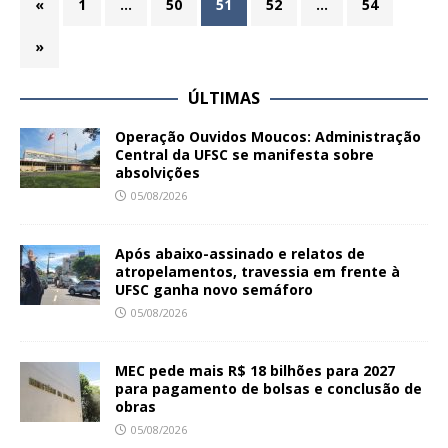
«
1
…
50
51
52
…
54
»
ÚLTIMAS
Operação Ouvidos Moucos: Administração
Central da UFSC se manifesta sobre
absolvições
05/08/2026
Após abaixo-assinado e relatos de
atropelamentos, travessia em frente à
UFSC ganha novo semáforo
05/08/2026
MEC pede mais R$ 18 bilhões para 2027
para pagamento de bolsas e conclusão de
obras
05/08/2026