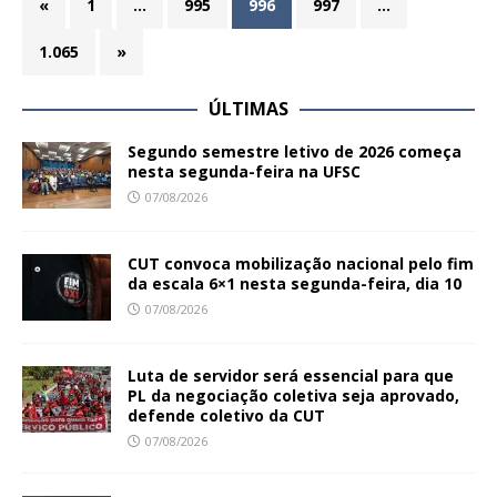
«
1
…
995
996
997
…
1.065
»
ÚLTIMAS
Segundo semestre letivo de 2026 começa
nesta segunda-feira na UFSC
07/08/2026
CUT convoca mobilização nacional pelo fim
da escala 6×1 nesta segunda-feira, dia 10
07/08/2026
Luta de servidor será essencial para que
PL da negociação coletiva seja aprovado,
defende coletivo da CUT
07/08/2026