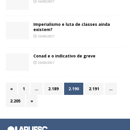
06/08/2007
Imperialismo e luta de classes ainda
existem?
06/08/2007
Conad e o indicativo de greve
06/08/2007
«
1
…
2.189
2.190
2.191
…
2.205
»