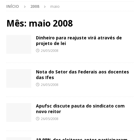
INÍCIO
2008
maio
Mês:
maio 2008
Dinheiro para reajuste virá através de
projeto de lei
26/05/2008
Nota do Setor das Federais aos docentes
das Ifes
26/05/2008
Apufsc discute pauta do sindicato com
novo reitor
26/05/2008
19,98% dos eleitores aptos participaram