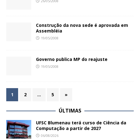
26/05/2008
Construção da nova sede é aprovada em
Assembléia
19/05/2008
Governo publica MP do reajuste
19/05/2008
1
2
…
5
»
ÚLTIMAS
UFSC Blumenau terá curso de Ciência da
Computação a partir de 2027
06/08/2026