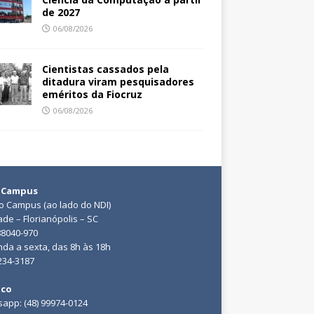
de 2027
06/08/2026
Cientistas cassados pela
ditadura viram pesquisadores
eméritos da Fiocruz
06/08/2026
 Campus
do Campus (ao lado do NDI)
ade – Florianópolis – SC
88040-970
da a sexta, das 8h às 18h
3234-3187
ico
app: (48) 99974-0124