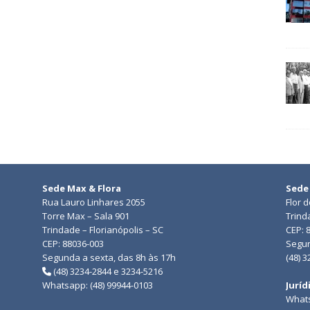
Sede Max & Flora
Sede
Rua Lauro Linhares 2055
Flor 
Torre Max – Sala 901
Trind
Trindade – Florianópolis – SC
CEP: 
CEP: 88036-003
Segun
Segunda a sexta, das 8h às 17h
(48) 
(48) 3234-2844 e 3234-5216
Whatsapp: (48) 99944-0103
Juríd
Whats