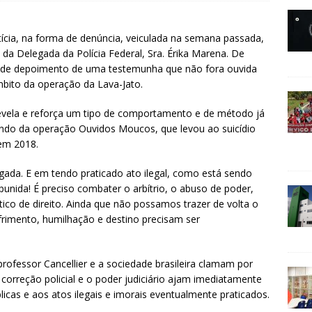
ia, na forma de denúncia, veiculada na semana passada,
a Delegada da Polícia Federal, Sra. Érika Marena. De
 de depoimento de uma testemunha que não fora ouvida
bito da operação da Lava-Jato.
evela e reforça um tipo de comportamento e de método já
do da operação Ouvidos Moucos, que levou ao suicídio
 em 2018.
gada. E em tendo praticado ato ilegal, como está sendo
punida! É preciso combater o arbítrio, o abuso de poder,
co de direito. Ainda que não possamos trazer de volta o
ofrimento, humilhação e destino precisam ser
rofessor Cancellier e a sociedade brasileira clamam por
correção policial e o poder judiciário ajam imediatamente
icas e aos atos ilegais e imorais eventualmente praticados.