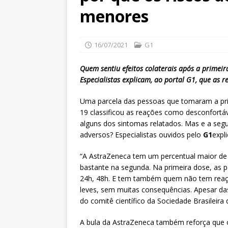
menores
16/07/2021
G1
Quem sentiu efeitos colaterais após a primei
Especialistas explicam, ao portal G1, que as 
Uma parcela das pessoas que tomaram a pri
19 classificou as reações como desconfortáv
alguns dos sintomas relatados. Mas e a se
adversos? Especialistas ouvidos pelo
G1
expl
“A AstraZeneca tem um percentual maior de 
bastante na segunda. Na primeira dose, as 
24h, 48h. E tem também quem não tem reaç
leves, sem muitas consequências. Apesar das
do comitê científico da Sociedade Brasileira 
A bula da AstraZeneca também reforça que o