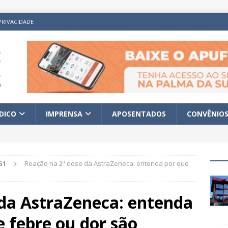
PRIVACIDADE
ÍDICO
IMPRENSA
APOSENTADOS
CONVÊNIO
G1
Reação na 2ª dose da AstraZeneca: entenda por que
 da AstraZeneca: entenda
e febre ou dor são