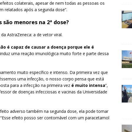
 efeitos colaterais, apesar de nem todas as pessoas os
am relatados após a segunda dose”.
s são menores na 2ª dose?
da AstraZeneca: a de vetor viral.
não é capaz de causar a doença porque ele é
le induz uma reação imunológica muito forte e parte dessa
namento muito específico e intenso. Da primeira vez que
éssemos uma infecção, o nosso corpo pensa que está
posta para a infecção na primeira vez
é muito intensa
“,
fessor de doenças infecciosas e vacinas da Universidade
 efeito adverso também na segunda dose, ela pode tomar
 “Esse efeito posso ser contornável com um paracetamol