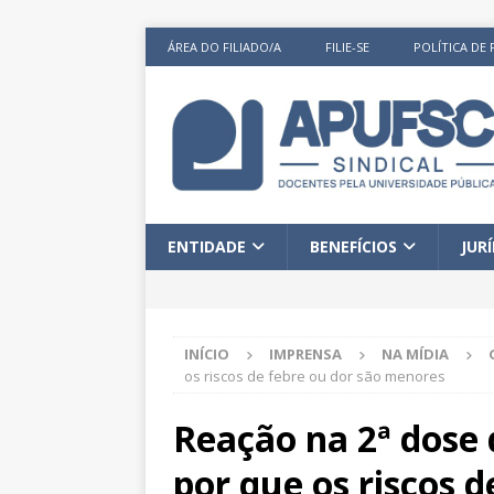
ÁREA DO FILIADO/A
FILIE-SE
POLÍTICA DE 
ENTIDADE
BENEFÍCIOS
JUR
INÍCIO
IMPRENSA
NA MÍDIA
os riscos de febre ou dor são menores
Reação na 2ª dose
por que os riscos d