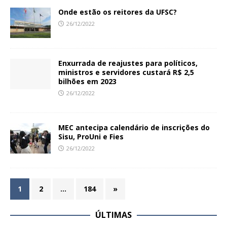
Onde estão os reitores da UFSC?
26/12/2022
Enxurrada de reajustes para políticos,
ministros e servidores custará R$ 2,5
bilhões em 2023
26/12/2022
MEC antecipa calendário de inscrições do
Sisu, ProUni e Fies
26/12/2022
1
2
…
184
»
ÚLTIMAS