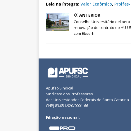
Leia na íntegra:
Valor Ecnômico
,
Proifes
ANTERIOR
Conselho Universitário delibera
renovação do contrato do HU-U
com Ebserh
Apufsc-Sindical
Sindicato dos Professores
das Universidades Federais de Santa Catarina
CNPJ 83.051.920/0001-66
Filiação nacional: