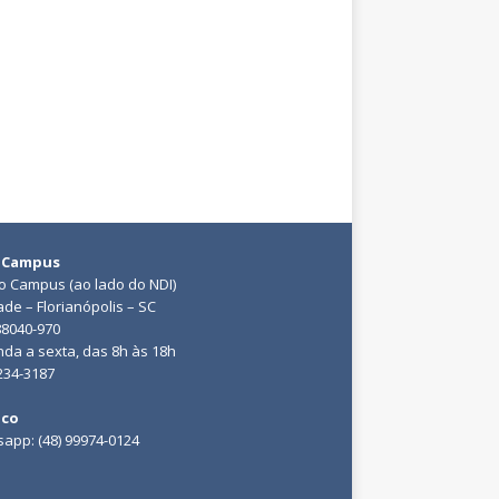
 Campus
do Campus (ao lado do NDI)
ade – Florianópolis – SC
88040-970
da a sexta, das 8h às 18h
3234-3187
ico
app: (48) 99974-0124