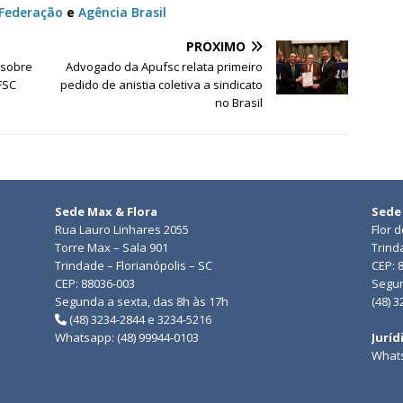
-Federação
e
Agência Brasil
PRÓXIMO
 sobre
Advogado da Apufsc relata primeiro
FSC
pedido de anistia coletiva a sindicato
no Brasil
Sede Max & Flora
Sede
Rua Lauro Linhares 2055
Flor 
Torre Max – Sala 901
Trind
Trindade – Florianópolis – SC
CEP: 
CEP: 88036-003
Segun
Segunda a sexta, das 8h às 17h
(48) 
(48) 3234-2844 e 3234-5216
Whatsapp: (48) 99944-0103
Juríd
Whats