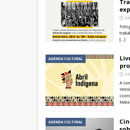
Tra
exp
24
Fotog
traba
[…]
Liv
AGENDA CULTURAL
pro
24
A con
Histó
coord
Mata 
Cin
AGENDA CULTURAL
sob