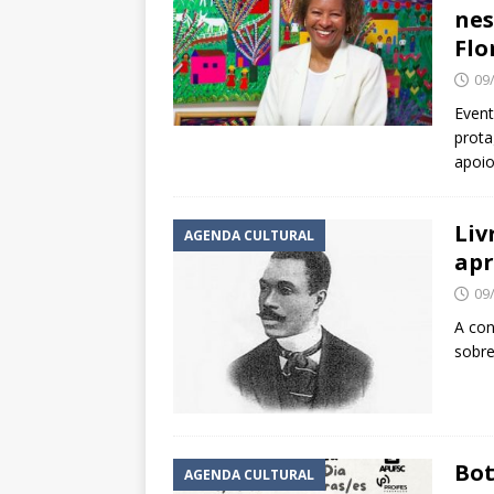
nes
Flo
09
Event
prota
apoi
Liv
AGENDA CULTURAL
apr
09
A con
sobre
Bot
AGENDA CULTURAL