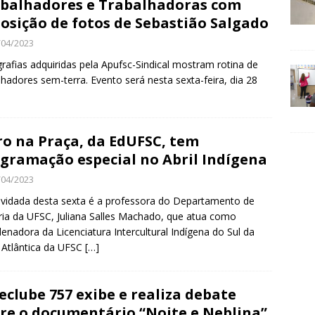
balhadores e Trabalhadoras com
osição de fotos de Sebastião Salgado
/04/2023
rafias adquiridas pela Apufsc-Sindical mostram rotina de
lhadores sem-terra. Evento será nesta sexta-feira, dia 28
ro na Praça, da EdUFSC, tem
gramação especial no Abril Indígena
/04/2023
vidada desta sexta é a professora do Departamento de
ria da UFSC, Juliana Salles Machado, que atua como
enadora da Licenciatura Intercultural Indígena do Sul da
Atlântica da UFSC
[…]
eclube 757 exibe e realiza debate
re o documentário “Noite e Neblina”