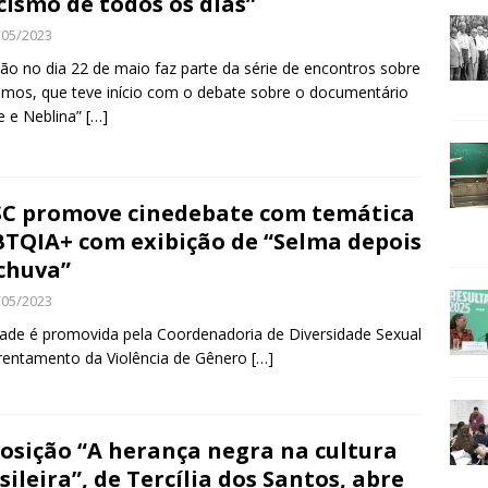
cismo de todos os dias”
/05/2023
ção no dia 22 de maio faz parte da série de encontros sobre
smos, que teve início com o debate sobre o documentário
e e Neblina”
[…]
C promove cinedebate com temática
TQIA+ com exibição de “Selma depois
chuva”
/05/2023
dade é promovida pela Coordenadoria de Diversidade Sexual
rentamento da Violência de Gênero
[…]
osição “A herança negra na cultura
sileira”, de Tercília dos Santos, abre