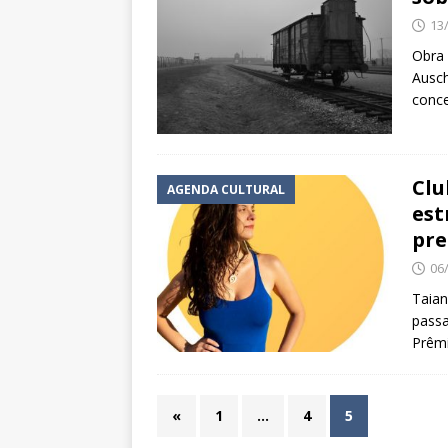
13
Obra 
Ausch
conc
Clu
AGENDA CULTURAL
est
pr
06
Taian
passa
Prêmi
«
1
…
4
5