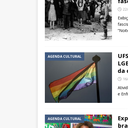
fas
22
Exibi
fasci
“Noit
UFS
AGENDA CULTURAL
LGB
da 
16
Ativi
e Enf
Exp
AGENDA CULTURAL
bra