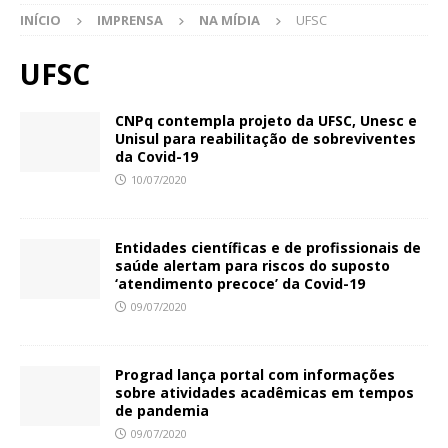
INÍCIO
IMPRENSA
NA MÍDIA
UFSC
UFSC
CNPq contempla projeto da UFSC, Unesc e
Unisul para reabilitação de sobreviventes
da Covid-19
10/07/2020
Entidades científicas e de profissionais de
saúde alertam para riscos do suposto
‘atendimento precoce’ da Covid-19
09/07/2020
Prograd lança portal com informações
sobre atividades acadêmicas em tempos
de pandemia
09/07/2020