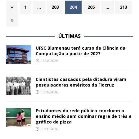
«
1
…
203
204
205
…
213
»
ÚLTIMAS
UFSC Blumenau terá curso de Ciência da
Computação a partir de 2027
06/08/2026
Cientistas cassados pela ditadura viram
pesquisadores eméritos da Fiocruz
06/08/2026
Estudantes da rede pública concluem o
ensino médio sem dominar regra de três e
gráfico de pizza
06/08/2026