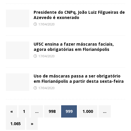
Presidente do CNPq, João Luiz Filgueiras de
Azevedo é exonerado
17/04/2020
UFSC ensina a fazer máscaras faciais,
agora obrigatórias em Florianópolis
17/04/2020
Uso de máscaras passa a ser obrigatório
em Florianópolis a partir desta sexta-feira
17/04/2020
«
1
…
998
999
1.000
…
1.065
»