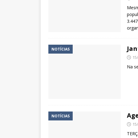
Mesmo
popul
3.447
organ
Jan
NOTÍCIAS
15
Na se
Age
NOTÍCIAS
15
TERÇ