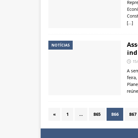
Repre
Econô
Const
[…]
Ass
NOTÍCIAS
ind
15
A se
feira
Plane
reúne
«
1
…
865
866
867