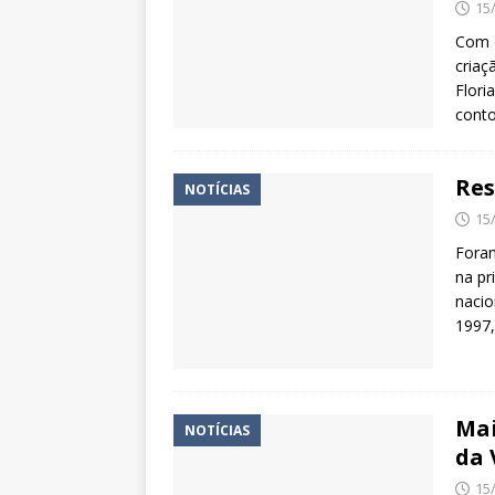
15
Com o
criaçã
Flori
conto
Res
NOTÍCIAS
15
Foram
na pr
nacio
1997,
Mai
NOTÍCIAS
da 
15