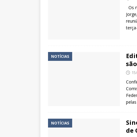
Os mo
Jorge
reuni
terça
Edi
NOTÍCIAS
são
15
Confi
Comis
Feder
pelas
Sin
NOTÍCIAS
de 