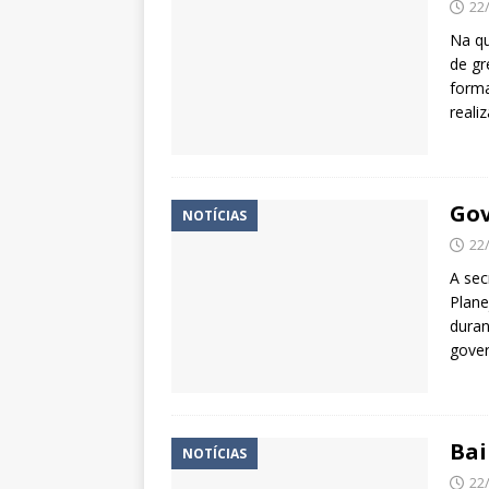
22
Na qu
de gr
forma
reali
Gov
NOTÍCIAS
22
A sec
Plane
duran
gover
Bai
NOTÍCIAS
22