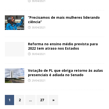
30/04/2021
“Precisamos de mais mulheres liderando
ciência”
30/04/2021
Reforma no ensino médio prevista para
2022 tem atraso nos Estados
30/04/2021
Votação de PL que obriga retorno às aulas
presenciais é adiada no Senado
29/04/2021
1
2
…
27
»