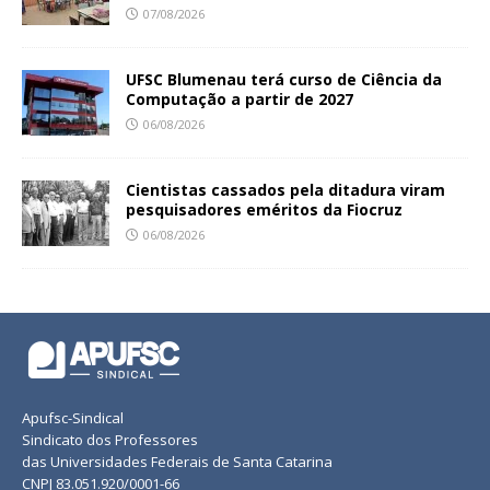
07/08/2026
UFSC Blumenau terá curso de Ciência da
Computação a partir de 2027
06/08/2026
Cientistas cassados pela ditadura viram
pesquisadores eméritos da Fiocruz
06/08/2026
Apufsc-Sindical
Sindicato dos Professores
das Universidades Federais de Santa Catarina
CNPJ 83.051.920/0001-66