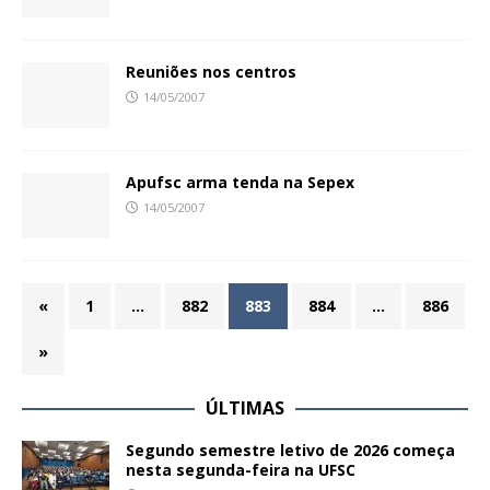
Reuniões nos centros
14/05/2007
Apufsc arma tenda na Sepex
14/05/2007
«
1
…
882
883
884
…
886
»
ÚLTIMAS
Segundo semestre letivo de 2026 começa
nesta segunda-feira na UFSC