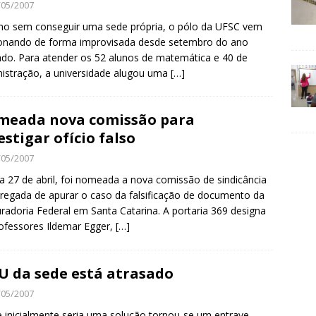
/05/2007
o sem conseguir uma sede própria, o pólo da UFSC vem
onando de forma improvisada desde setembro do ano
do. Para atender os 52 alunos de matemática e 40 de
istração, a universidade alugou uma
[…]
eada nova comissão para
estigar ofício falso
/05/2007
a 27 de abril, foi nomeada a nova comissão de sindicância
regada de apurar o caso da falsificação de documento da
radoria Federal em Santa Catarina. A portaria 369 designa
ofessores Ildemar Egger,
[…]
U da sede está atrasado
/05/2007
 inicialmente seria uma solução tornou-se um entrave