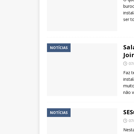
buroc
insta
ser t
Sal
NOTÍCIAS
Joi
07
Faz t
insta
muito
não v
SES
NOTÍCIAS
07
Nesta