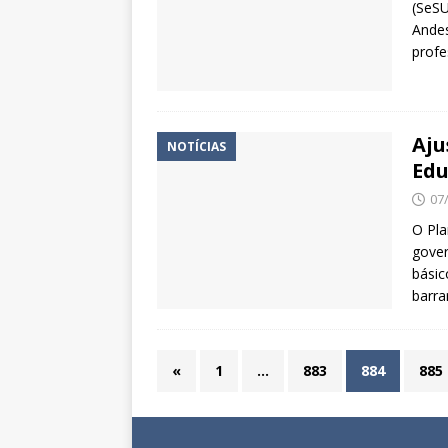
(SeSU
Andes
profe
Aju
NOTÍCIAS
Edu
07
O Pla
gover
básic
barra
«
1
…
883
884
885