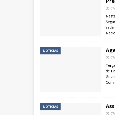
Pre
07
Nesta
Segur
sede 
Nacio
Age
NOTÍCIAS
07
Terça
de De
Gover
Comis
Ass
NOTÍCIAS
07