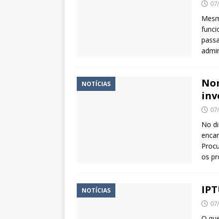
07
Mesm
funci
passa
admin
Nom
NOTÍCIAS
inv
07
No di
encar
Procu
os pr
IPT
NOTÍCIAS
07
O que