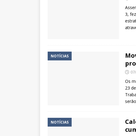
Assem
3, fe
estra
atrav
Mov
NOTÍCIAS
pro
07
Os mo
23 de
Traba
serão
Cal
NOTÍCIAS
cu