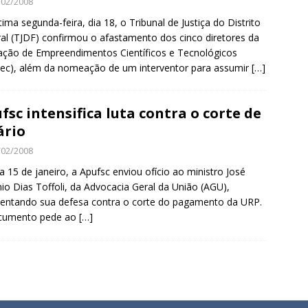
/02/2008
tima segunda-feira, dia 18, o Tribunal de Justiça do Distrito
al (TJDF) confirmou o afastamento dos cinco diretores da
ção de Empreendimentos Científicos e Tecnológicos
tec), além da nomeação de um interventor para assumir
[…]
fsc intensifica luta contra o corte de
ário
/02/2008
a 15 de janeiro, a Apufsc enviou ofício ao ministro José
io Dias Toffoli, da Advocacia Geral da União (AGU),
entando sua defesa contra o corte do pagamento da URP.
cumento pede ao
[…]