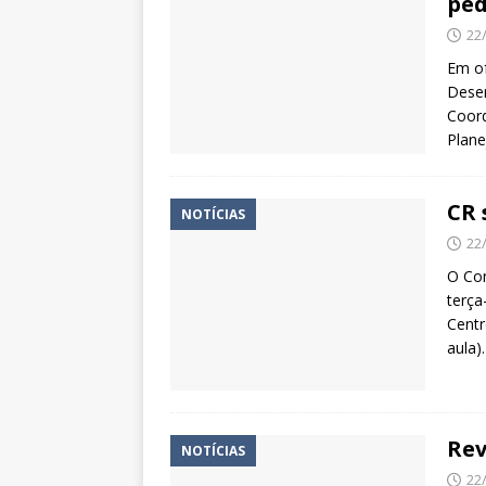
ped
22
Em of
Dese
Coord
Plan
CR 
NOTÍCIAS
22
O Con
terça
Centr
aula)
Rev
NOTÍCIAS
22