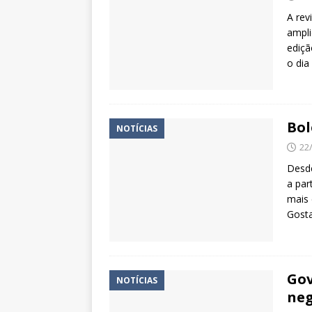
A rev
ampli
ediçã
o dia
Bol
NOTÍCIAS
22
Desde
a par
mais 
Gosta
Gov
NOTÍCIAS
neg