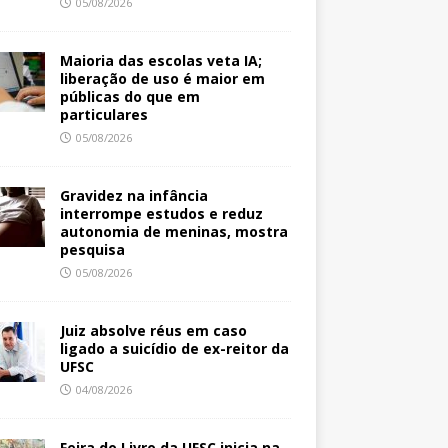
05/08/2026
Maioria das escolas veta IA;
liberação de uso é maior em
públicas do que em
particulares
05/08/2026
Gravidez na infância
interrompe estudos e reduz
autonomia de meninas, mostra
pesquisa
05/08/2026
Juiz absolve réus em caso
ligado a suicídio de ex-reitor da
UFSC
04/08/2026
Feira do Livro da UFSC inicia na