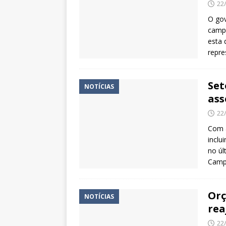
22
O gov
campa
esta 
repre
Set
NOTÍCIAS
ass
22
Com a
inclu
no úl
Campa
Orç
NOTÍCIAS
rea
22