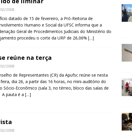
ido de liminar
/02/2008
ício datado de 15 de fevereiro, a Pró-Reitoria de
nvolvimento Humano e Social da UFSC informa que a
enação Geral de Procedimentos Judiciais do Ministério do
ejamento procedeu o corte da URP de 26,06%
[…]
se reúne na terça
/02/2008
selho de Representantes (CR) da Apufsc reúne-se nesta
-feira, dia 26, a partir das 16 horas, no mini-auditório do
o Sócio-Econômico (sala 3, no térreo, bloco das salas de
. A pauta é a
[…]
ista
/02/2008