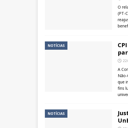
O rel
(PT-C
reaju
benef
CPI
NOTÍCIAS
par
22
A Com
Não-
que i
fins 
unive
Jus
NOTÍCIAS
Un