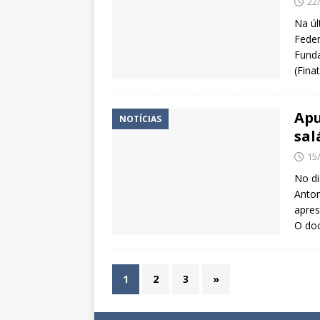
22
Na úl
Feder
Funda
(Fina
Apu
NOTÍCIAS
sal
15
No di
Anton
apres
O do
1
2
3
»